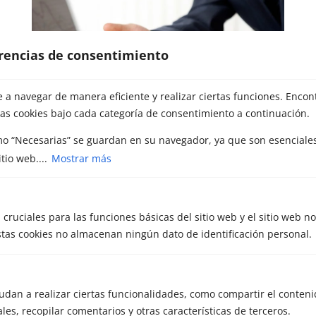
erencias de consentimiento
a navegar de manera eficiente y realizar ciertas funciones. Encon
as cookies bajo cada categoría de consentimiento a continuación.
mo “Necesarias” se guardan en su navegador, ya que son esenciales
tio web....
Mostrar más
Cómo vender una empresa paso a paso:
guía completa para propietarios
 cruciales para las funciones básicas del sitio web y el sitio web n
por
META Capital Partners
|
Nov 12, 2025
|
Estas cookies no almacenan ningún dato de identificación personal.
Venta de empresas
Vender una empresa no es una decisión
sencilla, Detrás de cada negocio hay años de
esfuerzo, tiempo y dedicación. Por eso, cuando
udan a realizar ciertas funcionalidades, como compartir el conteni
llega el momento de dar el paso,...
les, recopilar comentarios y otras características de terceros.