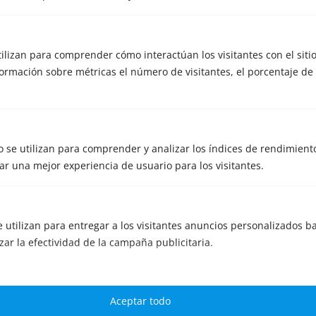
utilizan para comprender cómo interactúan los visitantes con el siti
rmación sobre métricas el número de visitantes, el porcentaje de 
 se utilizan para comprender y analizar los índices de rendimiento
r una mejor experiencia de usuario para los visitantes.
e utilizan para entregar a los visitantes anuncios personalizados ba
Cómo vender tu empresa en Madrid:
zar la efectividad de la campaña publicitaria.
maximiza su valor
por
META Capital Partners
|
Sep 5, 2025
|
Venta de empresas
Madrid no solo es la capital de España: es
Aceptar todo
también uno de los principales polos