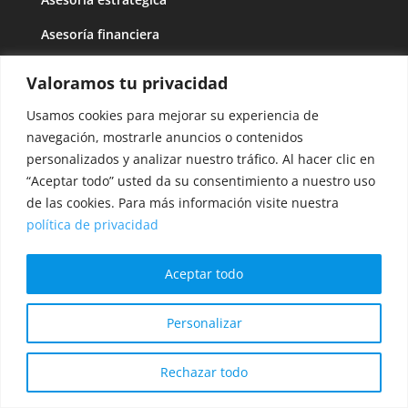
Asesoría financiera
Valoramos tu privacidad
RGPD
Usamos cookies para mejorar su experiencia de
Aviso legal
navegación, mostrarle anuncios o contenidos
Política de privacidad
personalizados y analizar nuestro tráfico. Al hacer clic en
“Aceptar todo” usted da su consentimiento a nuestro uso
Política de cookies
de las cookies. Para más información visite nuestra
política de privacidad
Síganos
Aceptar todo
Personalizar
© 2020.
META Capital Partners
. Todos los derechos
reservados.
Rechazar todo