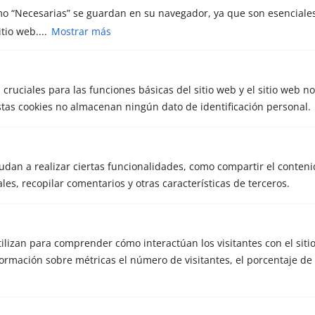
3. ¿Es útil incluso si mi empresa ya
mo “Necesarias” se guardan en su navegador, ya que son esenciales
es rentable?
tio web....
Mostrar más
4. ¿Qué diferencias hay entre la
asesoría financiera y la
contabilidad?
 cruciales para las funciones básicas del sitio web y el sitio web n
Estas cookies no almacenan ningún dato de identificación personal.
5. ¿Me pueden ayudar a conseguir
financiación?
udan a realizar ciertas funcionalidades, como compartir el conteni
les, recopilar comentarios y otras características de terceros.
6. ¿Cómo sé si mi empresa
necesita asesoría financiera?
utilizan para comprender cómo interactúan los visitantes con el siti
rmación sobre métricas el número de visitantes, el porcentaje de 