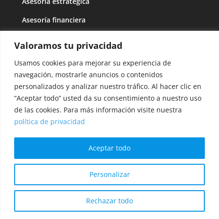
Asesoría estratégica
Asesoría financiera
Valoramos tu privacidad
RGPD
Usamos cookies para mejorar su experiencia de
Aviso legal
navegación, mostrarle anuncios o contenidos
Política de privacidad
personalizados y analizar nuestro tráfico. Al hacer clic en
“Aceptar todo” usted da su consentimiento a nuestro uso
Política de cookies
de las cookies. Para más información visite nuestra
política de privacidad
Síganos
Aceptar todo
Personalizar
© 2020.
META Capital Partners
. Todos los derechos
reservados.
Rechazar todo