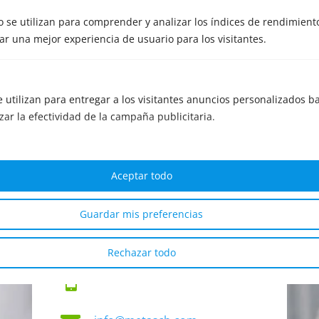
 se utilizan para comprender y analizar los índices de rendimiento
r una mejor experiencia de usuario para los visitantes.
Contacto
e utilizan para entregar a los visitantes anuncios personalizados ba
zar la efectividad de la campaña publicitaria.
Cuidamos la confidencialidad del
proceso.
Aceptar todo

Edificio Cuzco IV, Paseo de la
Guardar mis preferencias
Castellana 141, 8, 28046
Madrid
Rechazar todo

+34 91 029 5540