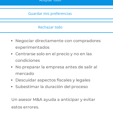
completadas.
Guardar mis preferencias
Errores frecuentes de los
propietarios de pymes en
Rechazar todo
procesos M&A
Negociar directamente con compradores
experimentados
Centrarse solo en el precio y no en las
condiciones
No preparar la empresa antes de salir al
mercado
Descuidar aspectos fiscales y legales
Subestimar la duración del proceso
Un asesor M&A ayuda a anticipar y evitar
estos errores.