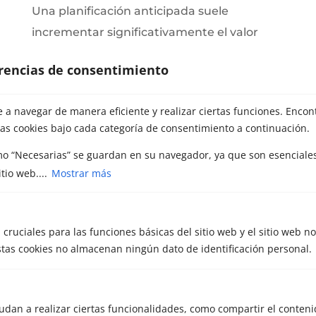
Una planificación anticipada suele
incrementar significativamente el valor
final de la operación.
erencias de consentimiento
Cómo elegir al asesor M&A
adecuado para tu
a navegar de manera eficiente y realizar ciertas funciones. Encon
empresa pyme
as cookies bajo cada categoría de consentimiento a continuación.
No todos los asesores son iguales. Elegir
mo “Necesarias” se guardan en su navegador, ya que son esenciales
correctamente es fundamental.
tio web....
Mostrar más
Aspectos clave a valorar:
 cruciales para las funciones básicas del sitio web y el sitio web n
1. Especialización en pymes
Estas cookies no almacenan ningún dato de identificación personal.
Asegúrate de que el asesor tenga
experiencia real en empresas de tamaño
similar a la tuya.
udan a realizar ciertas funcionalidades, como compartir el conteni