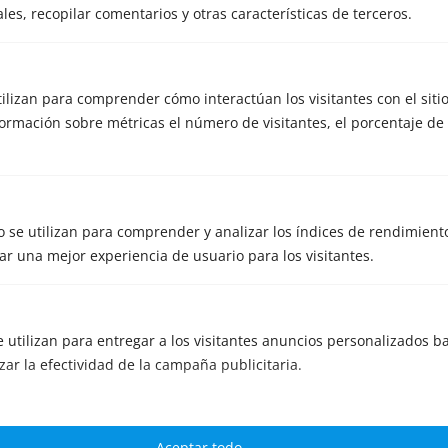
les, recopilar comentarios y otras características de terceros.
2. Experiencia sectorial
Conocer tu sector facilita la identificación
utilizan para comprender cómo interactúan los visitantes con el siti
de compradores y la defensa del valor.
rmación sobre métricas el número de visitantes, el porcentaje de 
3. Metodología clara
Un buen asesor explica el proceso, plazos y
 se utilizan para comprender y analizar los índices de rendimiento
expectativas desde el inicio.
r una mejor experiencia de usuario para los visitantes.
4. Incentivos alineados
Los honorarios suelen combinar un fijo al
e utilizan para entregar a los visitantes anuncios personalizados ba
inicio y un variable ligado al éxito.
zar la efectividad de la campaña publicitaria.
5. Referencias y operaciones cerradas
Pide ejemplos reales de transacciones
Aceptar todo