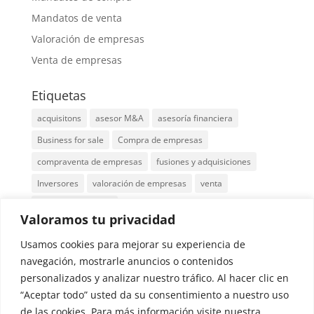
Mandatos de venta
Valoración de empresas
Venta de empresas
Etiquetas
acquisitons
asesor M&A
asesoría financiera
Business for sale
Compra de empresas
compraventa de empresas
fusiones y adquisiciones
Inversores
valoración de empresas
venta
venta de empresas
Valoramos tu privacidad
Localización: Edificio Cuzco IV, Paseo de la
Usamos cookies para mejorar su experiencia de
Castellana 141, 8, 28046 Madrid
navegación, mostrarle anuncios o contenidos
personalizados y analizar nuestro tráfico. Al hacer clic en
“Aceptar todo” usted da su consentimiento a nuestro uso
Tel.: 91 029 5540
de las cookies. Para más información visite nuestra