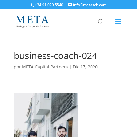
+34 91 029 5540
info@metascb.com
business-coach-024
por
META Capital Partners
|
Dic 17, 2020