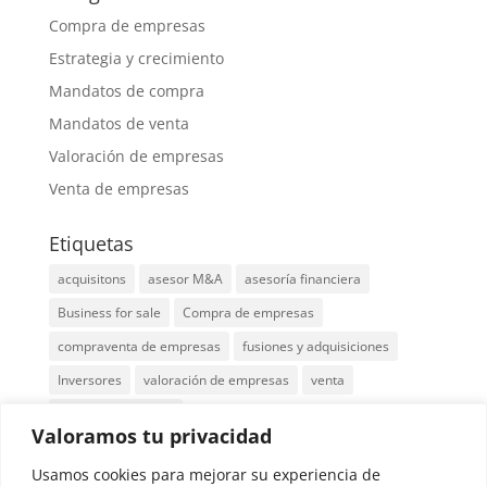
Compra de empresas
Estrategia y crecimiento
Mandatos de compra
Mandatos de venta
Valoración de empresas
Venta de empresas
Etiquetas
acquisitons
asesor M&A
asesoría financiera
Business for sale
Compra de empresas
compraventa de empresas
fusiones y adquisiciones
Inversores
valoración de empresas
venta
venta de empresas
Valoramos tu privacidad
Localización: Edificio Cuzco IV, Paseo de la
Usamos cookies para mejorar su experiencia de