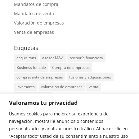
Mandatos de compra
Mandatos de venta
Valoración de empresas
Venta de empresas
Etiquetas
acquisitons
asesor M&A
asesoría financiera
Business for sale
Compra de empresas
compraventa de empresas
fusiones y adquisiciones
Inversores
valoración de empresas
venta
venta de empresas
Valoramos tu privacidad
Localización: Edificio Cuzco IV, Paseo de la
Usamos cookies para mejorar su experiencia de
Castellana 141, 8, 28046 Madrid
navegación, mostrarle anuncios o contenidos
personalizados y analizar nuestro tráfico. Al hacer clic en
“Aceptar todo” usted da su consentimiento a nuestro uso
Tel.: 91 029 5540