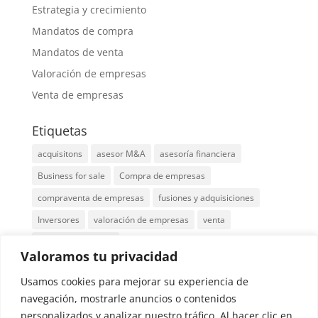
Estrategia y crecimiento
Mandatos de compra
Mandatos de venta
Valoración de empresas
Venta de empresas
Etiquetas
acquisitons
asesor M&A
asesoría financiera
Business for sale
Compra de empresas
compraventa de empresas
fusiones y adquisiciones
Inversores
valoración de empresas
venta
venta de empresas
Valoramos tu privacidad
Localización: Edificio Cuzco IV, Paseo de la
Usamos cookies para mejorar su experiencia de
Castellana 141, 8, 28046 Madrid
navegación, mostrarle anuncios o contenidos
personalizados y analizar nuestro tráfico. Al hacer clic en