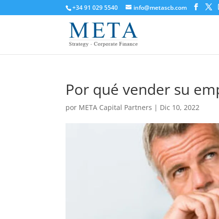
+34 91 029 5540
info@metascb.com
Por qué vender su em
por
META Capital Partners
|
Dic 10, 2022