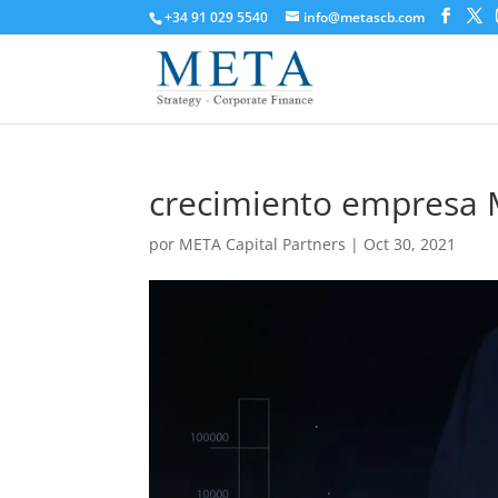
+34 91 029 5540
info@metascb.com
crecimiento empresa
por
META Capital Partners
|
Oct 30, 2021