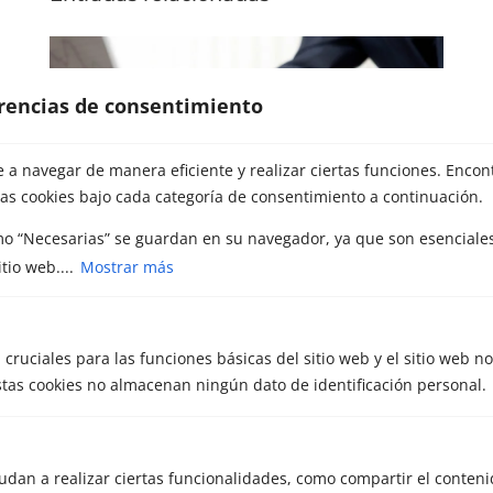
erencias de consentimiento
a navegar de manera eficiente y realizar ciertas funciones. Encon
as cookies bajo cada categoría de consentimiento a continuación.
mo “Necesarias” se guardan en su navegador, ya que son esenciales
tio web....
Mostrar más
Cómo vender una empresa paso a paso:
guía completa para propietarios
 cruciales para las funciones básicas del sitio web y el sitio web n
por
META Capital Partners
|
Nov 12, 2025
|
Estas cookies no almacenan ningún dato de identificación personal.
Venta de empresas
Vender una empresa no es una decisión
sencilla, Detrás de cada negocio hay años de
udan a realizar ciertas funcionalidades, como compartir el conteni
esfuerzo, tiempo y dedicación. Por eso, cuando