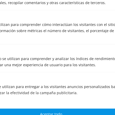
les, recopilar comentarios y otras características de terceros.
llega el momento de dar el paso,...
utilizan para comprender cómo interactúan los visitantes con el siti
rmación sobre métricas el número de visitantes, el porcentaje de 
 se utilizan para comprender y analizar los índices de rendimiento
r una mejor experiencia de usuario para los visitantes.
e utilizan para entregar a los visitantes anuncios personalizados ba
zar la efectividad de la campaña publicitaria.
Cómo vender tu empresa en Madrid:
maximiza su valor
por
META Capital Partners
|
Sep 5, 2025
|
Venta de empresas
Aceptar todo